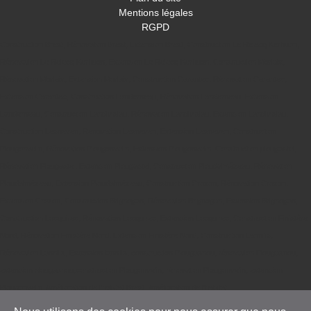
Mentions légales
RGPD
Construction Brest
,
Rénovation Brest
,
Extension Brest
,
Construction Le Relecq Kerhuon
,
Rénovation Le Relecq Kerhuon
,
Extension Le Relecq Kerhuon
,
Construction Morlaix
,
Rénovation Morlaix
,
Extension Morlaix
,
Construction Carantec
,
Rénovation Carantec
,
Extension Carantec
,
Construction Landerneau
,
Rénovation Landerneau
,
Extension
Landerneau
,
Construction Landivisiau
,
Rénovation Landivisiau
,
Extension Landivisiau
,
Construction Lesneven
,
Rénovation Lesneven
,
Extension Lesneven
,
Construction
Plougonvelin
,
Rénovation Plougonvelin
,
Extension Plougonvelin
,
Construction plougastel
,
Rénovation Plougastel
,
Extension Plougastel
,
Construction Ploudalmézeau
,
Rénovation
Ploudalmézeau
,
Extension Ploudalmézeau
,
Construction Crozon
,
Rénovation Crozon
,
Extension Crozon
,
Construction Brignogan
,
Rénovation Brignogan
,
Extension Brignogan
,
Construction Locquirec
,
Rénovation Locquirec
,
Extension Locquirec
,
Construction Finistère
Nord
,
Rénovation Finistère Nord
,
Extension Finistère Nord
,
Construction Lannilis
,
Rénovation Lannilis
,
Extension lannilis
,
construction Plougasnou
,
rénovation Plougasnou
,
extension plougasnou
,
construction Plougonvelin
,
rénovation Plougonvelin
,
extension
Plougonvelin
,
Amélioration de l'habitat Brest
,
Amélioration de l'habitat
Plougonvelin
,
Amélioration de l'habitat St Renan
,
Amélioration de l'habitat Presqu'île de