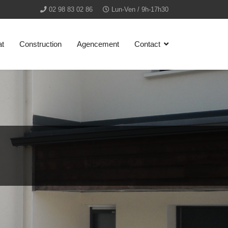
02 98 83 02 86
Lun-Ven / 9h-17h30
at
Construction
Agencement
Contact