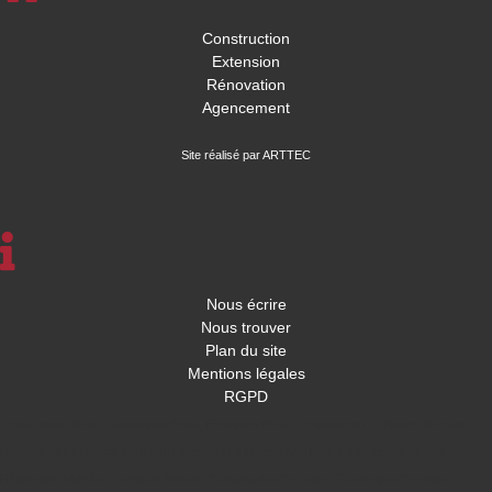
Construction
Extension
Rénovation
Agencement
Site réalisé par ARTTEC
Nous écrire
Nous trouver
Plan du site
Mentions légales
RGPD
Construction Brest
,
Rénovation Brest
,
Extension Brest
,
Construction Le Relecq Kerhuon
,
Rénovation Le Relecq Kerhuon
,
Extension Le Relecq Kerhuon
,
Construction Morlaix
,
Rénovation Morlaix
,
Extension Morlaix
,
Construction Carantec
,
Rénovation Carantec
,