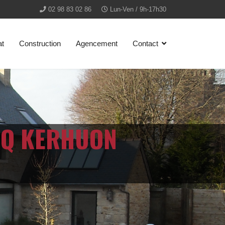
02 98 83 02 86
Lun-Ven / 9h-17h30
at
Construction
Agencement
Contact
ECQ KERHUON