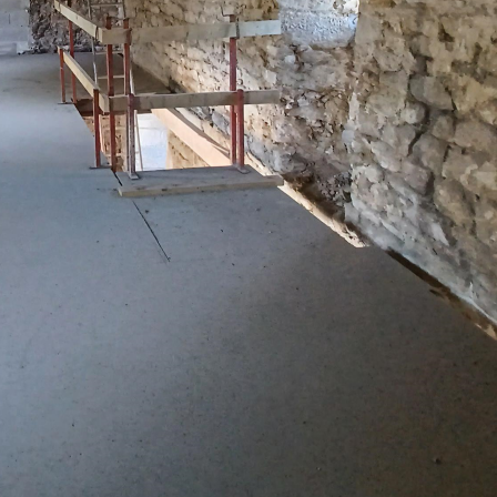
.
s, permis, autorisation de travaux, devis, mise en œuvre des
abitat au Relecq Kerhuon ?
n dans votre chez vous ? Alors, pensez à améliorer votre co
aires
. Il s’entretient avec vous sur vos désirs de rénovat
 d’énergie