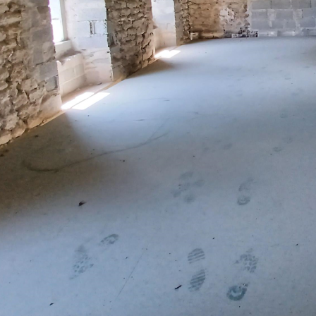
Vous entrez en toute sérénité dans la phase de vos travaux
De l’étude énergétique, les suggestions de travaux, les plan
chantier.
Un projet d'amélioration de votre h
Votre maison est énergivore et vous ne vous sentez pas bie
Comment faire les démarches ?
Vous prenez rendez-vous avec
notre chargé d’aff
votre habitation et sur vos modes de consommation