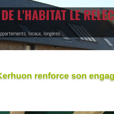
DE L'HABITAT LE REL
appartements, locaux, longères...
erhuon renforce son enga