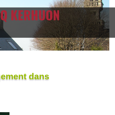
ECQ KERHUON
gement dans