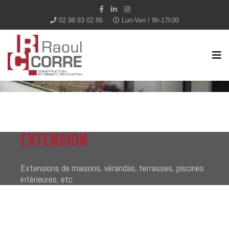
02 98 83 02 86
Lun-Ven / 9h-17h30
EXTENSION
Extensions de maisons, vérandas, terrasses, piscines
intérieures, etc.