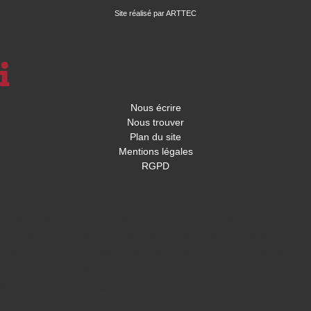
Site réalisé par ARTTEC
Nous écrire
Nous trouver
Plan du site
Mentions légales
RGPD
Construction Brest
,
Rénovation Brest
,
Extension Brest
,
Construction Le Relecq Kerhuon
,
Rénovation Le Relecq Kerhuon
,
Extension Le Relecq Kerhuon
,
Construction Morlaix
,
Rénovation Morlaix
,
Extension Morlaix
,
Construction Carantec
,
Rénovation Carantec
,
Extension Carantec
,
Construction Landerneau
,
Rénovation Landerneau
,
Extension
Landerneau
,
Construction Landivisiau
,
Rénovation Landivisiau
,
Extension Landivisiau
,
Construction Lesneven
,
Rénovation Lesneven
,
Extension Lesneven
,
Construction
Plougonvelin
,
Rénovation Plougonvelin
,
Extension Plougonvelin
,
Construction plougastel
,
Rénovation Plougastel
,
Extension Plougastel
,
Construction Ploudalmézeau
,
Rénovation