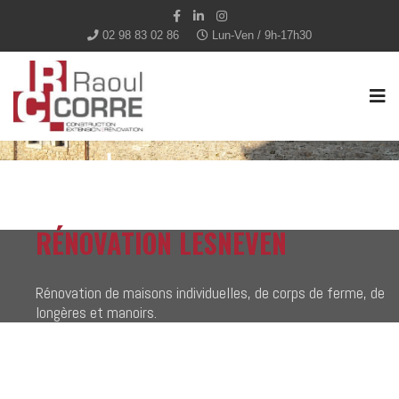
02 98 83 02 86
Lun-Ven / 9h-17h30
RÉNOVATION LESNEVEN
Rénovation de maisons individuelles, de corps de ferme, de
longères et manoirs.