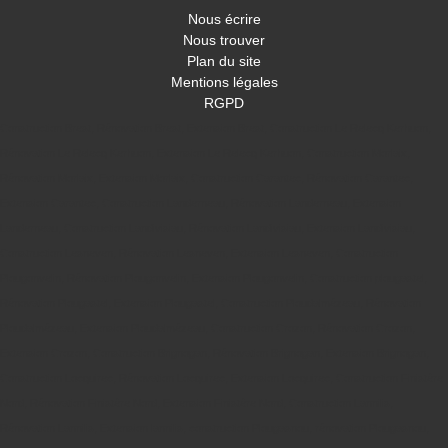
Nous écrire
Nous trouver
Plan du site
Mentions légales
RGPD
Construction Brest
,
Rénovation Brest
,
Extension Brest
,
Construction Le Relecq Kerhuon
,
Rénovation Le Relecq Kerhuon
,
Extension Le Relecq Kerhuon
,
Construction Morlaix
,
Rénovation Morlaix
,
Extension Morlaix
,
Construction Carantec
,
Rénovation Carantec
,
Extension Carantec
,
Construction Landerneau
,
Rénovation Landerneau
,
Extension
Landerneau
,
Construction Landivisiau
,
Rénovation Landivisiau
,
Extension Landivisiau
,
Construction Lesneven
,
Rénovation Lesneven
,
Extension Lesneven
,
Construction
Plougonvelin
,
Rénovation Plougonvelin
,
Extension Plougonvelin
,
Construction plougastel
,
Rénovation Plougastel
,
Extension Plougastel
,
Construction Ploudalmézeau
,
Rénovation
Ploudalmézeau
,
Extension Ploudalmézeau
,
Construction Crozon
,
Rénovation Crozon
,
Extension Crozon
,
Construction Brignogan
,
Rénovation Brignogan
,
Extension Brignogan
,
Construction Locquirec
,
Rénovation Locquirec
,
Extension Locquirec
,
Construction Finistère
Nord
,
Rénovation Finistère Nord
,
Extension Finistère Nord
,
Construction Lannilis
,
Rénovation Lannilis
,
Extension lannilis
,
construction Plougasnou
,
rénovation Plougasnou
,