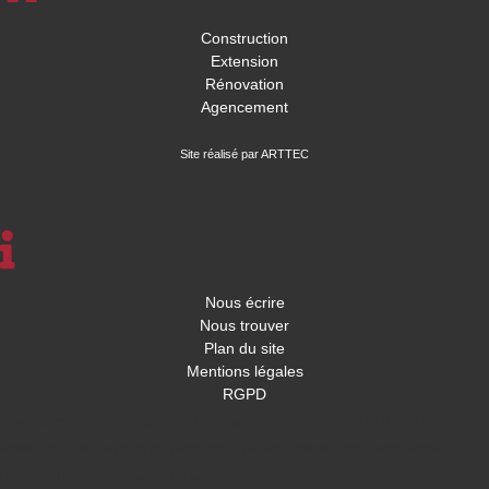
Construction
Extension
Rénovation
Agencement
Site réalisé par ARTTEC
Nous écrire
Nous trouver
Plan du site
Mentions légales
RGPD
Construction Brest
,
Rénovation Brest
,
Extension Brest
,
Construction Le Relecq Kerhuon
,
Rénovation Le Relecq Kerhuon
,
Extension Le Relecq Kerhuon
,
Construction Morlaix
,
Rénovation Morlaix
,
Extension Morlaix
,
Construction Carantec
,
Rénovation Carantec
,