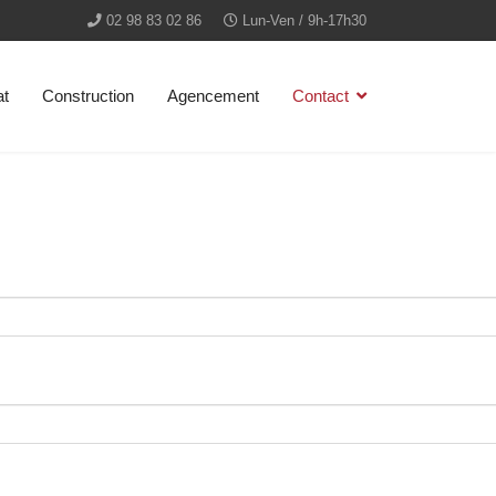
02 98 83 02 86
Lun-Ven / 9h-17h30
at
Construction
Agencement
Contact