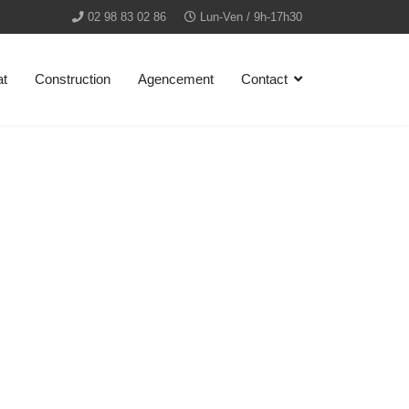
02 98 83 02 86
Lun-Ven / 9h-17h30
at
Construction
Agencement
Contact