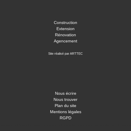
Construction
Extension
Rénovation
Agencement
Site réalisé par ARTTEC
Nous écrire
Nous trouver
Plan du site
Mentions légales
RGPD
novation Le Relecq Kerhuon
,
Extension Le Relecq Kerhuon
,
Construction Morlaix
,
Rénovatio