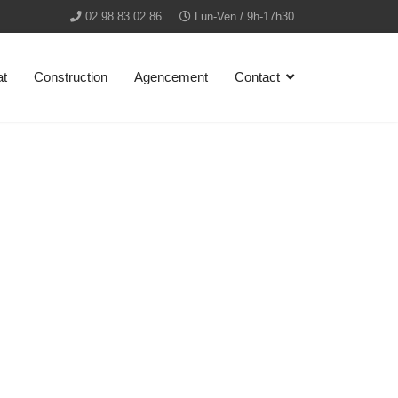
02 98 83 02 86
Lun-Ven / 9h-17h30
at
Construction
Agencement
Contact